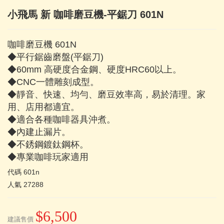
小飛馬 新 咖啡磨豆機-平鋸刀 601N
咖啡磨豆機 601N
◆平行鋸齒磨盤(平鋸刀)
◆60mm 高硬度合金鋼、硬度HRC60以上。
◆CNC一體雕刻成型。
◆靜音、快速、均勻、磨豆效率高，易於清理。家
用、店用都適宜。
◆適合各種咖啡器具沖煮。
◆內建止漏片。
◆不銹鋼鍍鈦鋼杯。
◆專業咖啡玩家適用
代碼
601n
人氣
27288
$6,500
建議售價