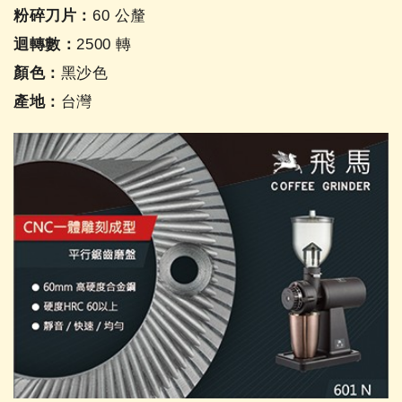
粉碎刀片：
60 公釐
迴轉數：
2500 轉
顏色：
黑沙色
產地：
台灣