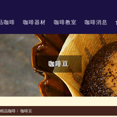
品咖啡
咖啡器材
咖啡教室
咖啡消息
咖啡豆
精品咖啡
咖啡豆