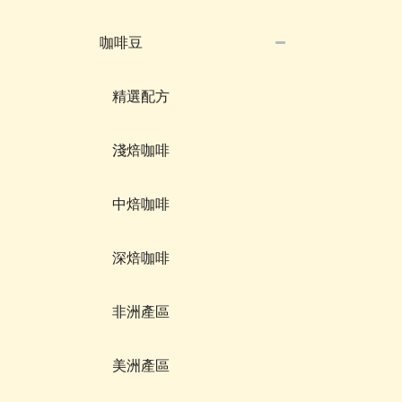
咖啡豆
精選配方
淺焙咖啡
中焙咖啡
深焙咖啡
非洲產區
美洲產區