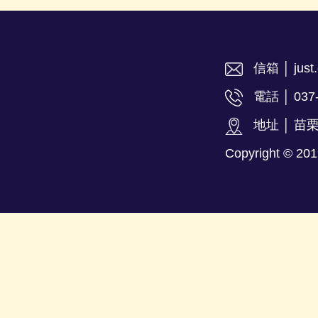
信箱 │ just.
電話 │ 037
地址 │ 苗
Copyright ©