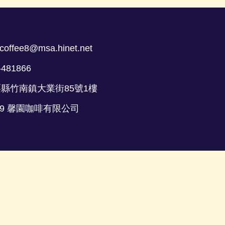
coffee8@msa.hinet.net
-481866
栗縣竹南鎮大業街85號1樓
 2019 馨園咖啡有限公司