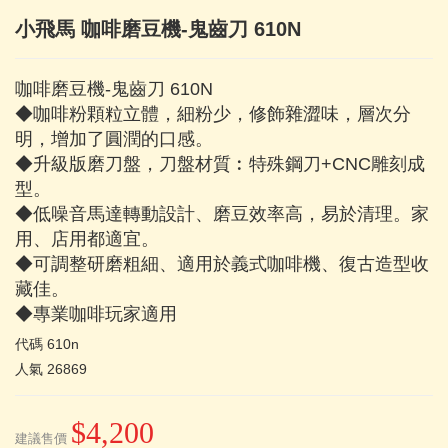
小飛馬 咖啡磨豆機-鬼齒刀 610N
咖啡磨豆機-鬼齒刀 610N
◆咖啡粉顆粒立體，細粉少，修飾雜澀味，層次分
明，增加了圓潤的口感。
◆升級版磨刀盤，刀盤材質︰特殊鋼刀+CNC雕刻成
型。
◆低噪音馬達轉動設計、磨豆效率高，易於清理。家
用、店用都適宜。
◆可調整研磨粗細、適用於義式咖啡機、復古造型收
藏佳。
◆專業咖啡玩家適用
代碼
610n
人氣
26869
$4,200
建議售價