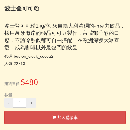
波士登可可粉
波士登可可粉1kg/包 來自義大利濃稠的巧克力飲品，
採用象牙海岸的極品可可豆製作，富濃郁香醇的口
感，不論冷熱飲都可自由搭配，在歐洲深獲大眾喜
愛，成為咖啡以外最熱門的飲品．
代碼
boston_ciock_cocoa2
人氣
22713
$480
建議售價
數量
-
+
加入購物車