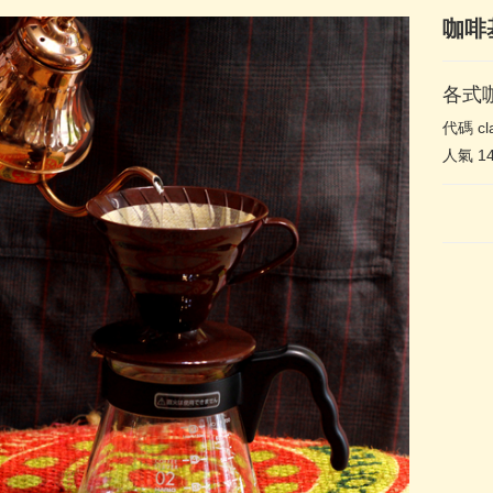
咖啡
各式
代碼
cl
人氣
1