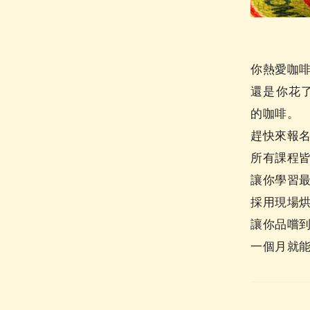
你熱愛咖
還是你花
的咖啡。
趕快來報
所有課程
讓你學習
採用現場
讓你品嚐
一個月就