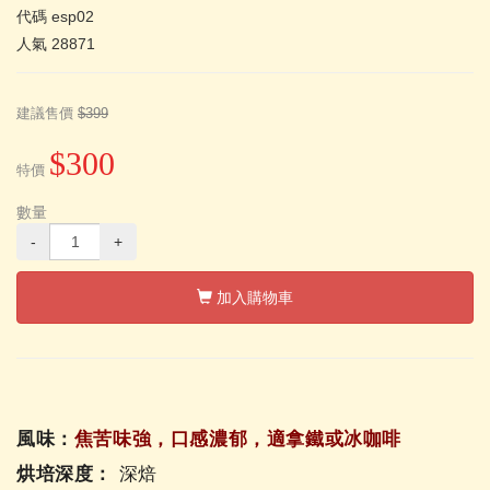
代碼
esp02
人氣
28871
建議售價
$399
$300
特價
數量
-
+
加入購物車
風味：
焦苦味強，口感濃郁，適拿鐵或冰咖啡
烘培深度：
深焙