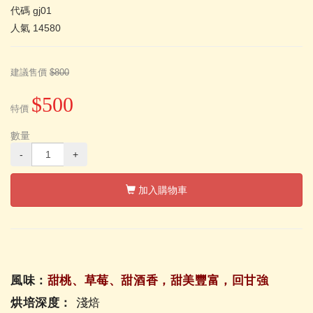
代碼
gj01
人氣
14580
建議售價
$800
$500
特價
數量
-
+
加入購物車
風味：
甜桃、草莓、甜酒香，甜美豐富，回甘強
烘培深度：
淺焙