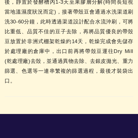
後，靜置於發酵槽內1-3天至果膠層分解(時間長短視
當地溫濕度狀況而定)，接著帶殼豆會通過水洗渠道刷
洗30-60分鐘，此時透過渠道設計配合水流沖刷，可將
比重低、品質不佳的豆子去除，再將品質優良的帶殼
豆放置於非洲式棚架乾燥約14天，乾燥完成會先儲存
於處理廠的倉庫中，出口前再將帶殼豆運往Dry Mill
(乾處理廠)去殼，並通過異物去除、去銀皮拋光、重力
篩選、色選等一連串繁複的篩選過程，最後才裝袋出
口。