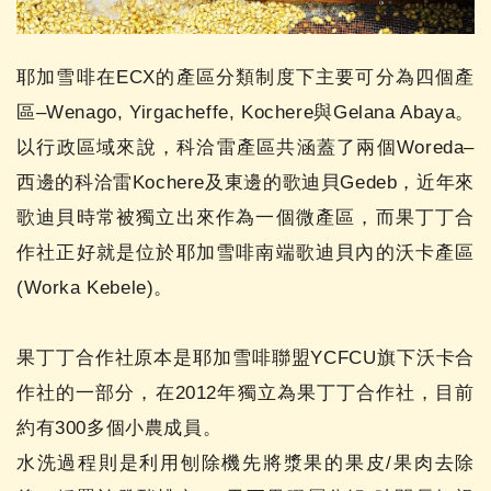
耶加雪啡在ECX的產區分類制度下主要可分為四個產
區–Wenago, Yirgacheffe, Kochere與Gelana Abaya。
以行政區域來說，科洽雷產區共涵蓋了兩個Woreda–
西邊的科洽雷Kochere及東邊的歌迪貝Gedeb，近年來
歌迪貝時常被獨立出來作為一個微產區，而果丁丁合
作社正好就是位於耶加雪啡南端歌迪貝內的沃卡產區
(Worka Kebele)。
果丁丁合作社原本是耶加雪啡聯盟YCFCU旗下沃卡合
作社的一部分，在2012年獨立為果丁丁合作社，目前
約有300多個小農成員。
水洗過程則是利用刨除機先將漿果的果皮/果肉去除