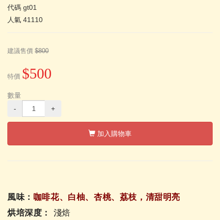
代碼
gt01
人氣
41110
建議售價
$800
$500
特價
數量
-
+
加入購物車
風味：
咖啡花、白柚、杏桃、荔枝，清甜明亮
烘培深度：
淺焙