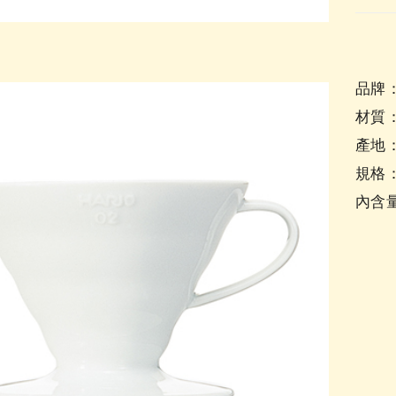
品牌：
材質
產地
規格：
內含