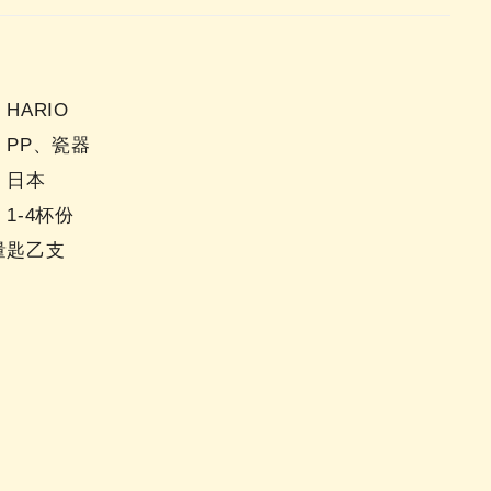
HARIO
：PP、瓷器
：日本
1-4杯份
量匙乙支