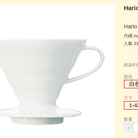
Har
Hari
代碼
ha
人氣
3
建議售
顏色
白
尺寸
1-
數量
-