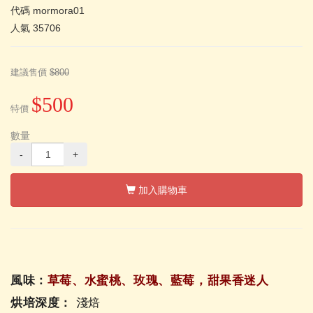
代碼
mormora01
人氣
35706
建議售價
$800
$500
特價
數量
-
+
加入購物車
風味：
草莓、水蜜桃、玫瑰、藍莓，甜果香迷人
烘培深度：
淺焙