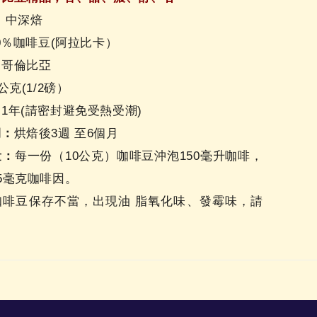
：
中深焙
0％咖啡豆(阿拉比卡）
：
哥倫比亞
0公克(1/2磅）
：
1年(請密封避免受熱受潮)
期：
烘焙後3週 至6個月
量：
每一份（10公克）咖啡豆沖泡150毫升咖啡，
5毫克咖啡因。
咖啡豆保存不當，出現油 脂氧化味、發霉味，請
用。