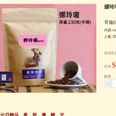
娜玲瓏 
哥倫
代碼
na
人氣
3
建議售
$
特價
數量
-
倫比亞精品，香、甜、濃、醇、甘