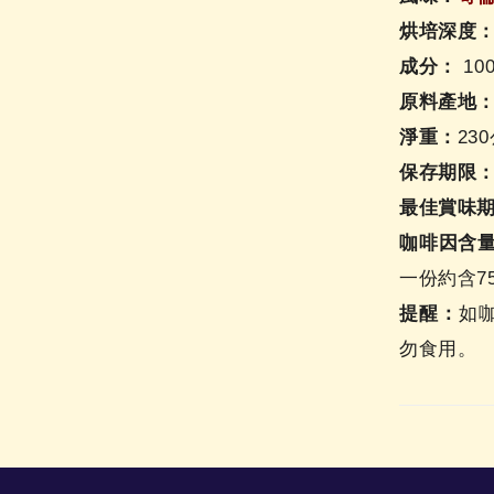
烘培深度
成分：
10
原料產地
淨重：
23
保存期限
最佳賞味
咖啡因含
一份約含7
提醒：
如
勿食