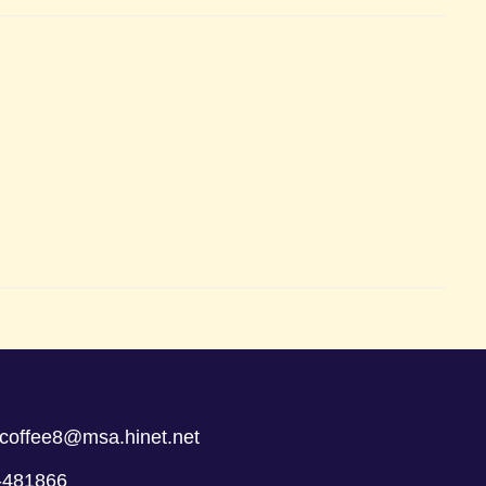
coffee8@msa.hinet.net
-481866