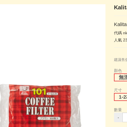
Kal
Kali
代碼
n
人氣
2
建議售
顏色
無
尺寸
1-
數量
-