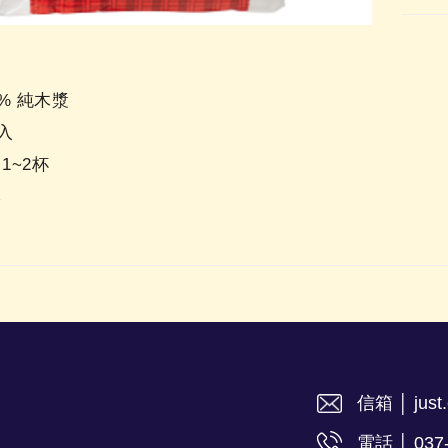
% 純木漿
入
1~2杯
本
信箱 │ just.
電話 │ 037