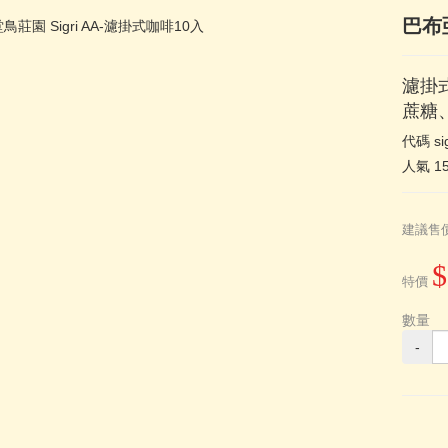
巴布亞
濾掛式
蔗糖
代碼
si
人氣
1
建議售
$
特價
數量
-