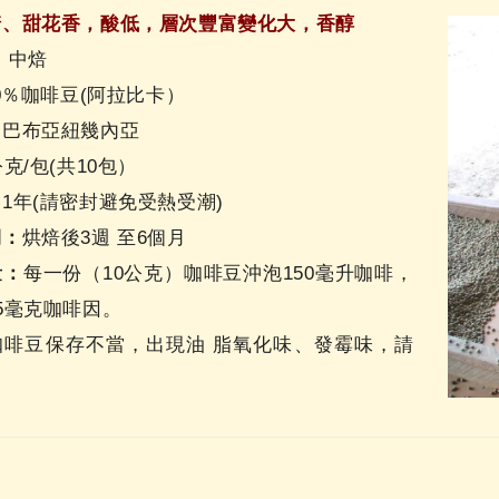
糖、甜花香，酸低，層次豐富變化大，香醇
：
中焙
0％咖啡豆(阿拉比卡）
：
巴布亞紐幾內亞
公克/包(共10包）
：
1年(請密封避免受熱受潮)
期：
烘焙後3週 至6個月
量：
每一份（10公克）咖啡豆沖泡150毫升咖啡，
5毫克咖啡因。
咖啡豆保存不當，出現油 脂氧化味、發霉味，請
用。