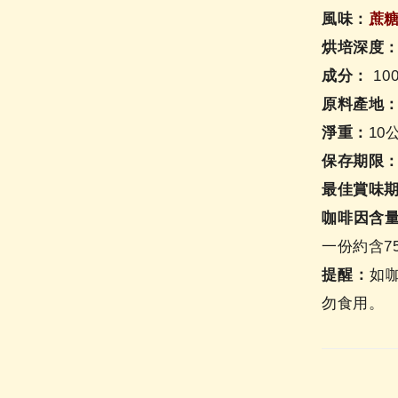
風味：
蔗
烘培深度
成分：
10
原料產地
淨重：
10
保存期限
最佳賞味
咖啡因含
一份約含7
提醒：
如
勿食