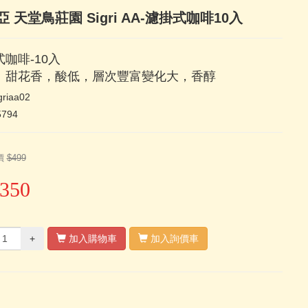
 天堂鳥莊園 Sigri AA-濾掛式咖啡10入
咖啡-10入
、甜花香，酸低，層次豐富變化大，香醇
griaa02
5794
價
$499
350
+
加入購物車
加入詢價車