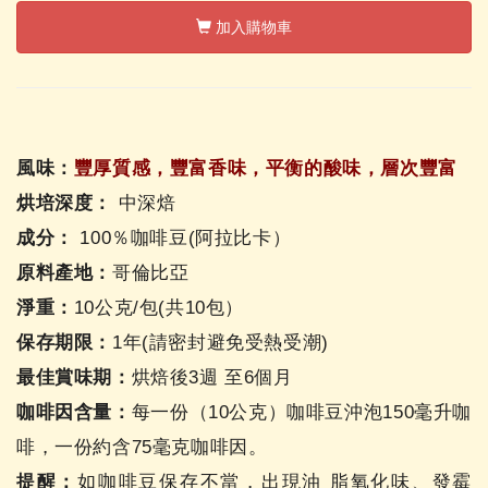
加入購物車
風味：
豐厚質感，豐富香味，平衡的酸味，層次豐富
烘培深度：
中深焙
成分：
100％咖啡豆(阿拉比卡）
原料產地：
哥倫比亞
淨重：
10公克/包(共10包）
保存期限：
1年(請密封避免受熱受潮)
最佳賞味期：
烘焙後3週 至6個月
咖啡因含量：
每一份（10公克）咖啡豆沖泡150毫升咖
啡，一份約含75毫克咖啡因。
提醒：
如咖啡豆保存不當，出現油 脂氧化味、發霉