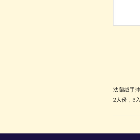
法蘭絨手沖
2人份，3入