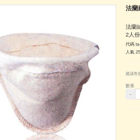
法蘭
法蘭
2人份
代碼
ta
人氣
2
建議售
數量
-