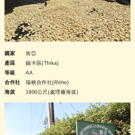
國家
肯亞
產區
錫卡區(Thika)
等級
AA
合作社
瑞梭合作社(Ritho)
海拔
1800公尺(處理廠海拔)