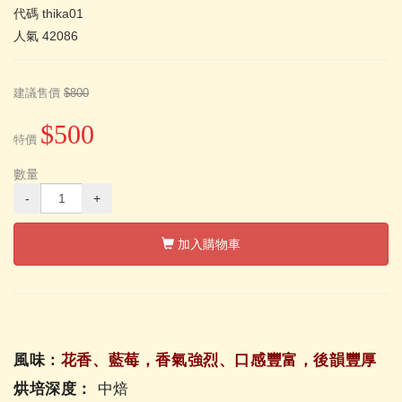
代碼
thika01
人氣
42086
建議售價
$800
$500
特價
數量
-
+
加入購物車
風味：
花香、藍莓，香氣強烈、口感豐富，後韻豐厚
烘培深度：
中焙